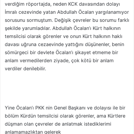
verdiğim röportajda, neden KCK davasından dolayı
o
o
n
s
İmralı cezevinde yatan Abdullah Öcalan yargılanamıyor
X
t
sorusunu sormuştum. Değişik çevreler bu sorumu farklı
a
şekilde yarumladılar. Abdullah Öcalan’ı Kürt halkının
g
temsilcisi olarak görenler ve onun Kürt halkının haklı
ö
davası uğruna cezaevinde yattığını düşünenler, benin
n
sömürgeci bir devlete Öcalan’ı şikayet etmeme bir
d
anlam vermedilerden ziyade, çok kötü bir anlam
e
verdiler denilebilir.
r
m
e
k
Yine Öcalan’ı PKK nin Genel Başkanı ve dolayısı ile bir
bölüm Kürdün temsilcisi olarak görenler, ama Kürtlere
düşman olan çevreler de anlatmak istediklerimi
anlamamazlıktan gelerek