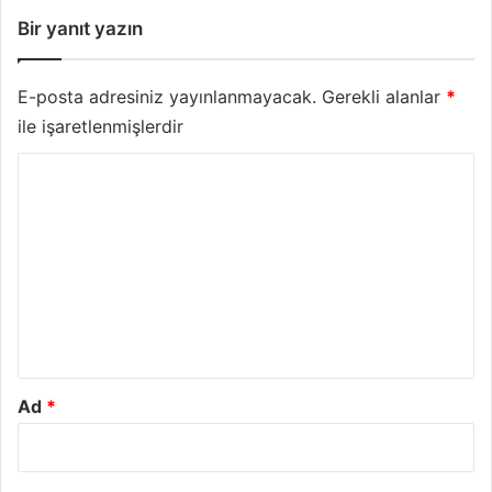
Bir yanıt yazın
E-posta adresiniz yayınlanmayacak.
Gerekli alanlar
*
ile işaretlenmişlerdir
Y
o
r
u
m
*
Ad
*