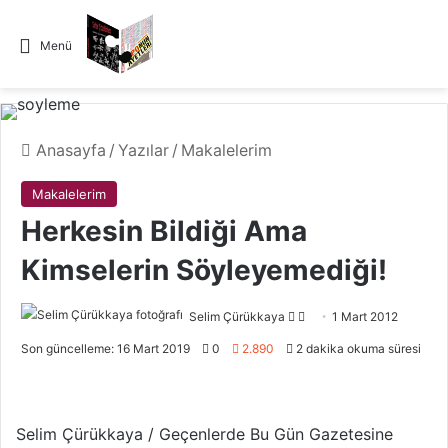
Menü
Anasayfa
/
Yazılar
/
Makalelerim
Makalelerim
Herkesin Bildiği Ama
Kimselerin Söyleyemediği!
Selim Çürükkaya
F
B
1 Mart 2012
o
i
Son güncelleme: 16 Mart 2019
0
2.890
2 dakika okuma süresi
l
r
l
e
o
-
Selim Çürükkaya / Geçenlerde Bu Gün Gazetesine
w
p