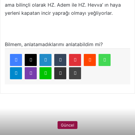
ama bilinçli olarak HZ. Adem ile HZ. Hevva’ ın haya
yerleni kapatan incir yaprağı olmayı yeğliyorlar.
Bilmem, anlatamadıklarımı anlatabildim mi?
LinkedIn
Tumblr
Pinterest
Reddit
WhatsApp
Telegram
Viber
Line
E-Posta ile paylaş
Yazdır
Güncel