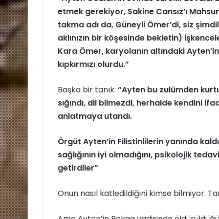
etmek gerekiyor, Sakine Cansız’ı Mahsu
takma adı da, Güneyli Ömer’di, siz şimdi
aklınızın bir köşesinde bekletin) işkencel
Kara Ömer, karyolanın altındaki Ayten’in
kıpkırmızı olurdu.”
Başka bir tanık:
“Ayten bu zulümden kurtulma
sığındı, dil bilmezdi, herhalde kendini i
anlatmaya utandı.
Örgüt Ayten’in Filistinlilerin yanında kald
sağlığının iyi olmadığını, psikolojik tedav
getirdiler”
Onun nasıl katledildiğini kimse bilmiyor. T
Ama Ayten’in Bekaa vadisinde öldürüldüğ