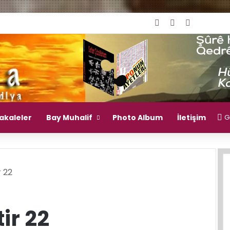
Giriş Yap
Rastgele Mak
Kenar Bö
akaleler
Bay Muhalif
Photo Album
İletişim
Gi
 22
ir 22