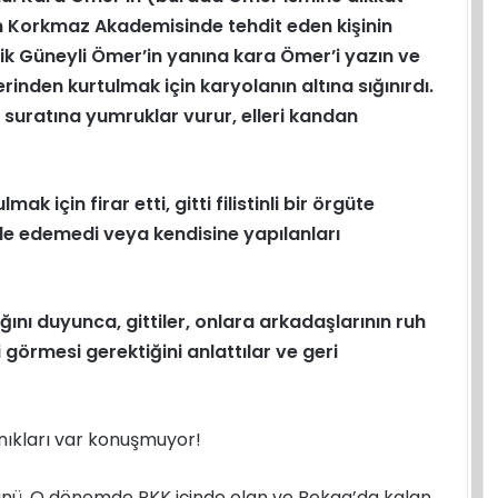
n Korkmaz Akademisinde tehdit eden kişinin
lik Güneyli Ömer’in yanına kara Ömer’i yazın ve
erinden kurtulmak için karyolanın altına sığınırdı.
 suratına yumruklar vurur, elleri kandan
k için firar etti, gitti filistinli bir örgüte
fade edemedi veya kendisine yapılanları
ığını duyunca, gittiler, onlara arkadaşlarının ruh
i görmesi gerektiğini anlattılar ve geri
anıkları var konuşmuyor!
ünü, O dönemde PKK içinde olan ve Bekaa’da kalan