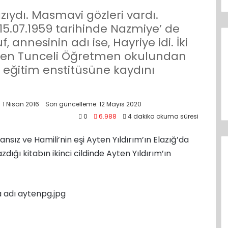
ıydı. Masmavi gözleri vardı.
15.07.1959 tarihinde Nazmiye’ de
annesinin adı ise, Hayriye idi. İki
 Ayten Tunceli Öğretmen okulundan
eğitim enstitüsüne kaydını
1 Nisan 2016
Son güncelleme: 12 Mayıs 2020
0
6.988
4 dakika okuma süresi
nsız ve Hamili’nin eşi Ayten Yıldırım’ın Elazığ’da
dığı kitabın ikinci cildinde Ayten Yıldırım’ın