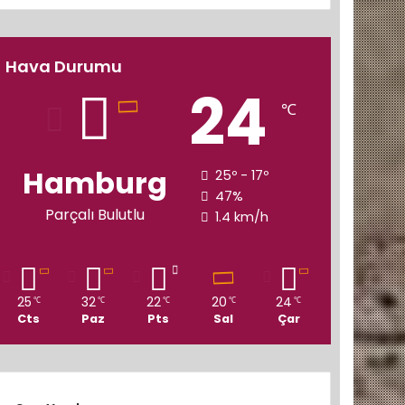
Hava Durumu
24
℃
Hamburg
25º - 17º
47%
Parçalı Bulutlu
1.4 km/h
25
32
22
20
24
℃
℃
℃
℃
℃
Cts
Paz
Pts
Sal
Çar