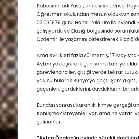
Babasının adı Yusuf, annesinin adı ise, Hayri
Öğretmen okulundan mezun olduktan sonra 
03.03.1979 günü Hamil’i Yıldırım ile evlendi
çalışıyordu ve Elazığ bölgesinde sorumlul
Özdemir ile yaşamını birleştirerek Elazığ’d
Ama evlilikleri fazla sürmemiş, 17 Mayıs’t
Ayten yaklaşık kırk gün sonra tahliye oldu. 
görevlendirdiler, gittiği yerde tekrar tutuk
yolunu bularak Suriye’ye geçti, Şam’a gitti
geçenleri, gördüklerini, duyduklarını bir ar
Bundan sonrası, karanlık, kimse gerçeği a
Konuşmak isteyenler var, ama ne yararı va
çalınanlar:
“Ayten Öcalan’ın evinde sürekli dövülür