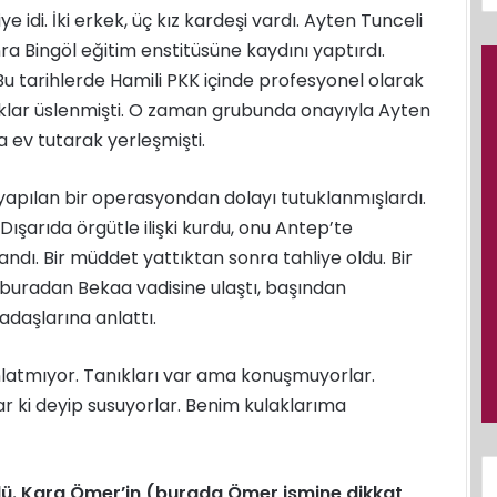
ye idi. İki erkek, üç kız kardeşi vardı. Ayten Tunceli
Bingöl eğitim enstitüsüne kaydını yaptırdı.
. Bu tarihlerde Hamili PKK içinde profesyonel olarak
uklar üslenmişti. O zaman grubunda onayıyla Ayten
a ev tutarak yerleşmişti.
a yapılan bir operasyondan dolayı tutuklanmışlardı.
Dışarıda örgütle ilişki kurdu, onu Antep’te
landı. Bir müddet yattıktan sonra tahliye oldu. Bir
, buradan Bekaa vadisine ulaştı, başından
kadaşlarına anlattı.
nlatmıyor. Tanıkları var ama konuşmuyorlar.
r ki deyip susuyorlar. Benim kulaklarıma
dü. Kara Ömer’in (burada Ömer ismine dikkat