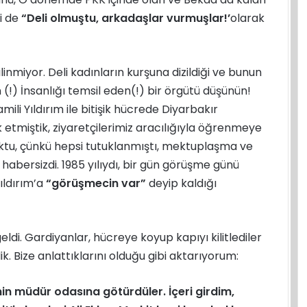
i de
“Deli olmuştu, arkadaşlar vurmuşlar!’
olarak
inmiyor. Deli kadınların kurşuna dizildiği ve bunun
(!) İnsanlığı temsil eden(!) bir örgütü düşünün!
li Yıldırım ile bitişik hücrede Diyarbakır
etmiştik, ziyaretçilerimiz aracılığıyla öğrenmeye
ktu, çünkü hepsi tutuklanmıştı, mektuplaşma ve
 habersizdi. 1985 yılıydı, bir gün görüşme günü
ıldırım’a
“görüşmecin var”
deyip kaldığı
di. Gardiyanlar, hücreye koyup kapıyı kilitlediler
k. Bize anlattıklarını olduğu gibi aktarıyorum:
in müdür odasına götürdüler. İçeri girdim,