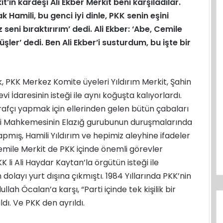
’in kardeşi Ali Ekber Merkit beni karşıladılar.
k Hamili, bu genci iyi dinle, PKK senin eşini
 seni bıraktırırım’ dedi. Ali Ekber: ‘Abe, Cemile
ler’ dedi. Ben Ali Ekber’i susturdum, bu işte bir
k, PKK Merkez Komite üyeleri Yıldırım Merkit, Şahin
 İdaresinin isteği ile aynı koğuşta kalıyorlardı.
rafçı yapmak için ellerinden gelen bütün çabaları
eri Mahkemesinin Elazığ gurubunun duruşmalarında
apmış, Hamili Yıldırım ve hepimiz aleyhine ifadeler
 Cemile Merkit de PKK içinde önemli görevler
 li Ali Haydar Kaytan’la örgütün isteği ile
 dolayı yurt dışına çıkmıştı. 1984 Yıllarında PKK’nin
h Öcalan’a karşı, “Parti içinde tek kişilik bir
ldı. Ve PKK den ayrıldı.