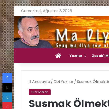
Cumartesi, Ağustos 8 2026
Ana Sayfa
Yazılar
Zazakî M
Facebook
Anasayfa
/
Dizi Yazılar
/
Susmak Ölmektir
X
LinkedIn
Dizi Yazılar
Susmak Ölmekt
Pinterest