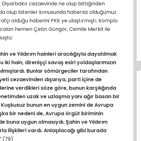
r Diyarbakır cezaevinde ne olup bittiğinden
şarıda olup bitenler konusunda habersiz olduğumuz
tirafçı olduğu haberini PKK ye ulaştırmıştı. Komplo
 Öcalan hemen Çetin Güngör, Cemile Merkit ile
muştu:
ahin ve Yıldırım hainleri aracılığıyla dayatılmak
iki hain, direnişçi savaş esiri yoldaşlarımızın
nılmışlardı. Bunlar sömürgeciler tarafından
iyeti cezaevinden dışarıya, parti içine de
lerine verdikleri söze göre, bunun karşılığında
enetimden uzak ve uzlaşma yanı ağır basan bir
 Kuşkusuz bunun en uygun zemini de Avrupa
aşka bir nedeni de, Avrupa örgüt biriminin
e buna uygun olmasıydı. Şahin ve Yıldırım
la ilişkileri vardı. Anlaşılacağı gibi burada
”
(79)