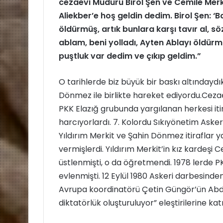
cezaevi Müdürü Birol Şen ve Cemile Merkit
Aliekber’e hoş geldin dedim. Birol Şen: ‘Ba
öldürmüş, artık bunlara karşı tavır al, söz
ablam, beni yolladı, Ayten Ablayı öldürmüş
puştluk var dedim ve çıkıp geldim.”
O tarihlerde biz büyük bir baskı altındaydı
Dönmez ile birlikte hareket ediyordu.Cezaevi
PKK Elazığ grubunda yargılanan herkesi iti
harcıyorlardı. 7. Kolordu Sıkıyönetim Ask
Yıldırım Merkit ve Şahin Dönmez itiraflar y
vermişlerdi. Yıldırım Merkit’in kız kardeşi
üstlenmişti, o da öğretmendi. 1978 lerde PKK
evlenmişti. 12 Eylül 1980 Askeri darbesinden
Avrupa koordinatörü Çetin Güngör’ün Abdulla
diktatörlük oluşturuluyor” eleştirilerine katı