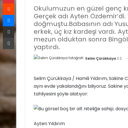
Reddit
Okulumuzun en güzel genç kız
Messenger
Gerçek adı Ayten Özdemir’di. 
doğmuştu.Babasının adı Yusuf, 
E-Posta ile paylaş
erkek, üç kız kardeşi vardı.
Yazdır
mezun olduktan sonra Bingöl 
yaptırdı.
Selim Çürükkaya
F
B
o
i
l
r
Selim Çürükkaya / Hamili Yıldırım, Sakine Ca
l
e
aynı evde yakalandığını biliyoruz. Sakine yaz
o
-
w
p
tahliyesini şöyle alatıyor:
o
o
n
s
X
t
a
Ayten Yıldırım
g