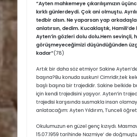
“Ayten mahkemeye çıkarılışımızın üçüncü
ö
kırklı günlerdeydi. Çok ani olmuştu. Ayrı
n
tedbir alsın. Ne yaparsan yap arkadaşla
d
anlatırsın, dedim. Kucaklaştık, Hamili’de 
e
Ayten’in gözleri dolu dolu.
Hem sevinçli, h
r
m
görüşmeyeceğimizi düşündüğünden üzgün 
e
kadar”
(78)
k
Artık bir daha söz etmiyor Sakine Ayten’de
başına?Bu konuda suskun! Cimridir,tek ke
başlı başına bir trajedidir. Sakine belkide 
için kendi trajedisini yaşıyor. Ayten’in traj
trajedisi karşısında susmakla insan olamay
anlatacağım: Ayten Yıldırım, Tunceli öğr
Okulumuzun en güzel genç kızıydı. Masmavi
15.07.1959 tarihinde Nazmiye’ de doğmuştu