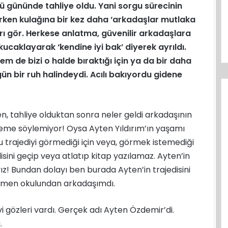
 gününde tahliye oldu. Yani sorgu sürecinin
lırken kulağına bir kez daha ‘arkadaşlar mutlaka
rı gör. Herkese anlatma, güvenilir arkadaşlara
kucaklayarak ‘kendine iyi bak’ diyerek ayrıldı.
em de bizi o halde bıraktığı için ya da bir daha
bir ruh halindeydi. Acılı bakıyordu gidene
n, tahliye olduktan sonra neler geldi arkadaşının
leme söylemiyor! Oysa Ayten Yıldırım’ın yaşamı
bu trajediyi görmediği için veya, görmek istemediği
edisini geçip veya atlatıp kitap yazılamaz. Ayten’in
ız! Bundan dolayı ben burada Ayten’in trajedisini
etmen okulundan arkadaşımdı.
 gözleri vardı. Gerçek adı Ayten Özdemir’di.
.