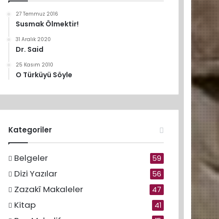
27 Temmuz 2016
Susmak Ölmektir!
31 Aralık 2020
Dr. Said
25 Kasım 2010
O Türküyü Söyle
Kategoriler
Belgeler
59
Dizi Yazılar
56
Zazakî Makaleler
47
Kitap
41