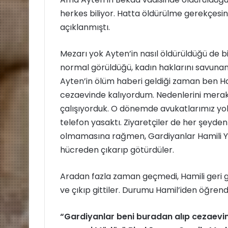
herkes biliyor. Hatta öldürülme gerekçesin
açıklanmıştı.
Mezarı yok Ayten’in nasıl öldürüldüğü de bil
normal görüldüğü, kadın haklarını savunan 
Ayten’in ölüm haberi geldiği zaman ben Hami
cezaevinde kalıyordum. Nedenlerini merak 
çalışıyorduk. O dönemde avukatlarımız yo
telefon yasaktı. Ziyaretçiler de her şeyden
olmamasına rağmen, Gardiyanlar Hamili Y
hücreden çıkarıp götürdüler.
Aradan fazla zaman geçmedi, Hamili geri gel
ve çıkıp gittiler. Durumu Hamil’iden öğrendi
“Gardiyanlar beni buradan alıp cezaevin