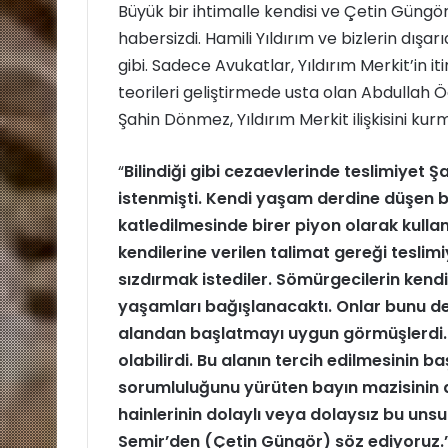
Büyük bir ihtimalle kendisi ve Çetin Güngö
habersizdi. Hamili Yıldırım ve bizlerin dı
gibi. Sadece Avukatlar, Yıldırım Merkit’in i
teorileri geliştirmede usta olan Abdullah
Şahin Dönmez, Yıldırım Merkit ilişkisini kur
“
Bilindiği gibi cezaevlerinde teslimiyet Ş
istenmişti. Kendi yaşam derdine düşen bu 
katledilmesinde birer piyon olarak kulla
kendilerine verilen talimat gereği teslim
sızdırmak istediler. Sömürgecilerin kendi
yaşamları bağışlanacaktı. Onlar bunu d
alandan başlatmayı uygun görmüşlerdi.
olabilirdi. Bu alanın tercih edilmesinin b
sorumluluğunu yürüten bayın mazisinin d
hainlerinin dolaylı veya dolaysız bu unsur
Semir’den (Çetin Güngör) söz ediyoruz.