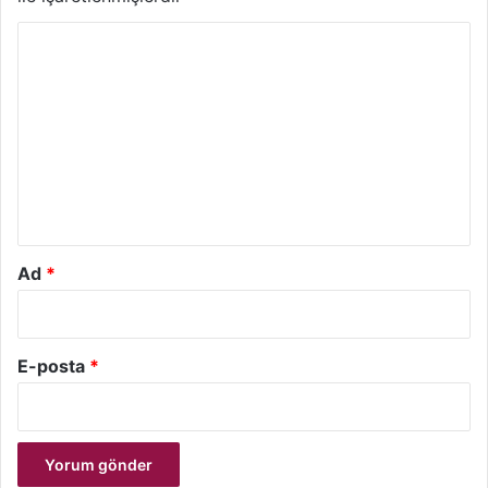
Y
o
r
u
m
*
Ad
*
E-posta
*