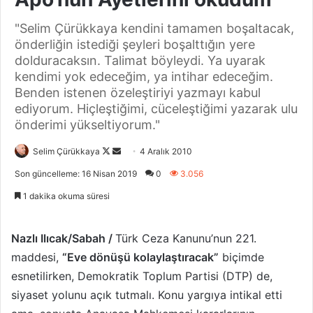
"Selim Çürükkaya kendini tamamen boşaltacak,
önderliğin istediği şeyleri boşalttığın yere
dolduracaksın. Talimat böyleydi. Ya uyarak
kendimi yok edeceğim, ya intihar edeceğim.
Benden istenen özeleştiriyi yazmayı kabul
ediyorum. Hiçleştiğimi, cüceleştiğimi yazarak ulu
önderimi yükseltiyorum."
Selim Çürükkaya
F
B
4 Aralık 2010
o
i
Son güncelleme: 16 Nisan 2019
0
3.056
l
r
1 dakika okuma süresi
l
e
o
-
w
p
Nazlı Ilıcak/Sabah /
Türk Ceza Kanunu’nun 221.
o
o
maddesi,
“Eve dönüşü kolaylaştıracak”
biçimde
n
s
esnetilirken, Demokratik Toplum Partisi (DTP) de,
X
t
siyaset yolunu açık tutmalı. Konu yargıya intikal etti
a