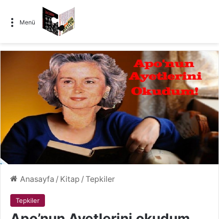
Menü
Anasayfa
/
Kitap
/
Tepkiler
Tepkiler
Apo’nun Ayetlerini okudum