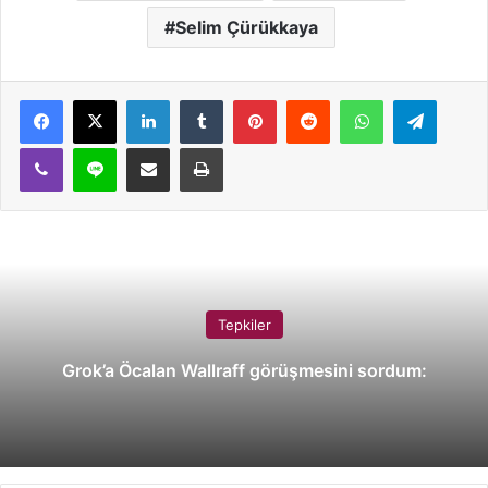
Selim Çürükkaya
LinkedIn
Tumblr
Pinterest
Reddit
WhatsApp
Telegram
Viber
Line
E-Posta ile paylaş
Yazdır
Tepkiler
Grok’a Öcalan Wallraff görüşmesini sordum: