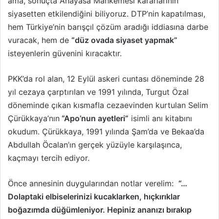
ama, sonuçta Anayasa Mahkemesi kararlarının
g
siyasetten etkilendiğini biliyoruz. DTP’nin kapatılması,
ö
hem Türkiye’nin barışçıl çözüm aradığı iddiasına darbe
n
vuracak, hem de
“düz ovada siyaset yapmak”
d
e
isteyenlerin güvenini kıracaktır.
r
m
PKK’da rol alan, 12 Eylül askeri cuntası döneminde 28
e
yıl cezaya çarptırılan ve 1991 yılında, Turgut Özal
k
döneminde çıkan kısmafla cezaevinden kurtulan Selim
Çürükkaya’nın
“Apo’nun ayetleri”
isimli anı kitabını
okudum. Çürükkaya, 1991 yılında Şam’da ve Bekaa’da
Abdullah Öcalan’ın gerçek yüzüyle karşılaşınca,
kaçmayı tercih ediyor.
Önce annesinin duygularından notlar verelim:
“…
Dolaptaki elbiselerinizi kucaklarken, hıçkırıklar
boğazımda düğümleniyor. Hepiniz ananızı bırakıp