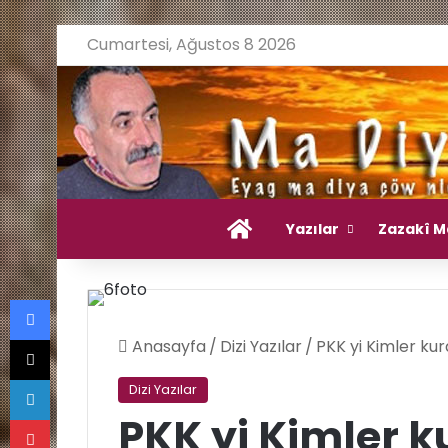
Cumartesi, Ağustos 8 2026
Ana Sayfa
Yazılar
Zazakî M
Facebook
X
Anasayfa
/
Dizi Yazılar
/
PKK yi Kimler kur
LinkedIn
Dizi Yazılar
Pinterest
PKK yi Kimler k