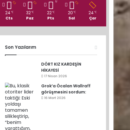
24
32
22
20
24
℃
℃
℃
℃
℃
Cts
Paz
Pts
Sal
Çar
Son Yazılarım
DÖRT KIZ KARDEŞİN
HİKAYESİ
17 Nisan 2026
Grok’a Öcalan Wallraff
görüşmesini sordum:
16 Mart 2026