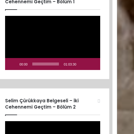
Cehennemi Geçtim – Bölüm 1
Video
oynatıcı
00:00
01:03:30
Selim Çürükkaya Belgeseli – İki
Cehennemi Geçtim – Bölüm 2
Video
oynatıcı