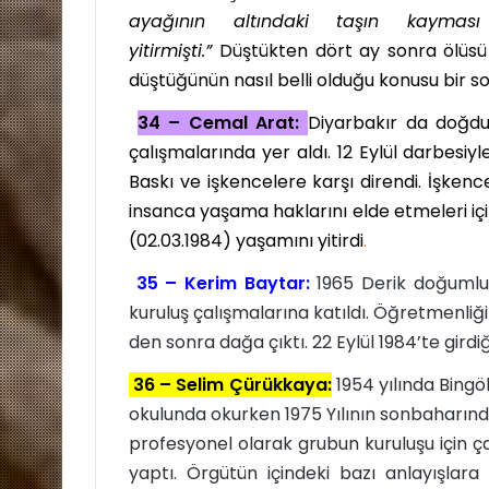
ayağının altındaki taşın kayma
yitirmişti.”
Düştükten dört ay sonra ölüsü 
düştüğünün nasıl belli olduğu konusu bir sor
34 – Cemal Arat:
Diyarbakır da doğdu
çalışmalarında yer aldı. 12 Eylül darbesiyl
Baskı ve işkencelere karşı direndi. İşken
insanca yaşama haklarını elde etmeleri iç
(02.03.1984) yaşamını yitirdi
.
35 – Kerim Baytar:
1965 Derik doğumlu
kuruluş çalışmalarına katıldı. Öğretmenliği
den sonra dağa çıktı. 22 Eylül 1984’te girdi
36 – Selim Çürükkaya:
1954 yılında Bing
okulunda okurken 1975 Yılının sonbaharınd
profesyonel olarak grubun kuruluşu için ça
yaptı. Örgütün içindeki bazı anlayışlara 