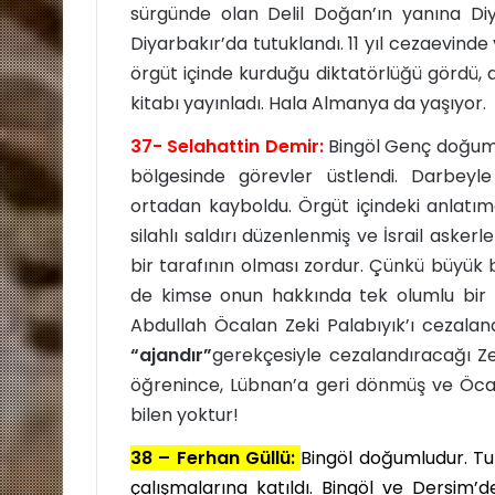
sürgünde olan Delil Doğan’ın yanına Diy
Diyarbakır’da tutuklandı. 11 yıl cezaevinde 
örgüt içinde kurduğu diktatörlüğü gördü, a
kitabı yayınladı. Hala Almanya da yaşıyor.
37- Selahattin Demir:
Bingöl Genç doğumlu
bölgesinde görevler üstlendi. Darbeyle
ortadan kayboldu. Örgüt içindeki anlatıma
silahlı saldırı düzenlenmiş ve İsrail asker
bir tarafının olması zordur. Çünkü büyük bi
de kimse onun hakkında tek olumlu bir 
Abdullah Öcalan Zeki Palabıyık’ı cezaland
“ajandır”
gerekçesiyle cezalandıracağı Ze
öğrenince, Lübnan’a geri dönmüş ve Öcala
bilen yoktur!
38 – Ferhan Güllü:
Bingöl doğumludur. T
çalışmalarına katıldı. Bingöl ve Dersim’d