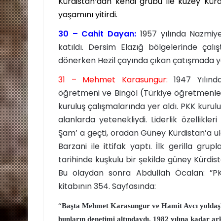
Kürdistan’dan kendi grubu ile kuzey Kür
yaşamını yitirdi.
30 – Cahit Dayan:
1957 yılında Nazmiy
katıldı. Dersim Elazığ bölgelerinde çalışt
dönerken Hezil çayında çıkan çatışmada yaş
31 – Mehmet Karasungur:
1947 Yılınd
öğretmeni ve Bingöl (Türkiye öğretmenler
kuruluş çalışmalarında yer aldı. PKK kuru
alanlarda yetenekliydi. Liderlik özellikler
Şam’ a geçti, oradan Güney Kürdistan’a ula
Barzani ile ittifak yaptı. İlk gerilla gru
tarihinde kuşkulu bir şekilde güney Kürdista
Bu olaydan sonra Abdullah Öcalan: ”PKK d
kitabının 354. Sayfasında:
“
Başta
Mehmet Karasungur
ve
Hamit Avcı
yoldaş
bunların denetimi altındaydı. 1982 yılına kadar 