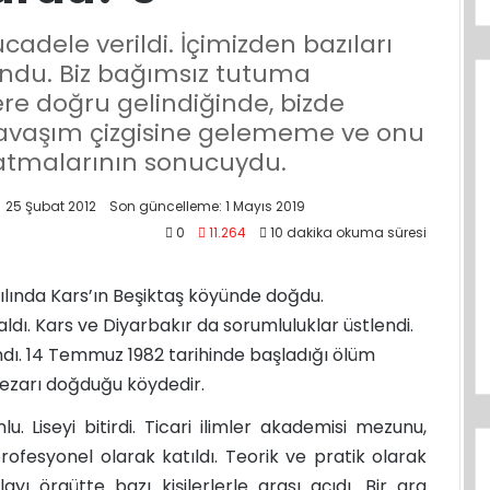
adele verildi. İçimizden bazıları
ndu. Biz bağımsız tutuma
lere doğru gelindiğinde, bizde
ı savaşım çizgisine gelememe ve onu
atmalarının sonucuydu.
25 Şubat 2012
Son güncelleme: 1 Mayıs 2019
0
11.264
10 dakika okuma süresi
ılında Kars’ın Beşiktaş köyünde doğdu.
ı. Kars ve Diyarbakır da sorumluluklar üstlendi.
ndı. 14 Temmuz 1982 tarihinde başladığı ölüm
Mezarı doğduğu köydedir.
. Liseyi bitirdi. Ticari ilimler akademisi mezunu,
ofesyonel olarak katıldı. Teorik ve pratik olarak
layı örgütte bazı kişilerlerle arası açıdı. Bir ara