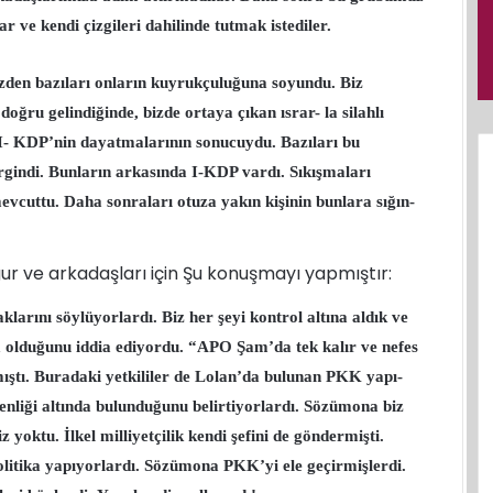
r ve kendi çizgileri dahilinde tutmak istediler.
izden bazıları onların kuyrukçuluğuna soyundu. Biz
oğru gelindiğinde, bizde ortaya çıkan ısrar- la silahlı
- KDP’nin dayatmalarının sonucuydu. Bazıları bu
gindi. Bunların arkasında I-
KDP vardı. Sıkışmaları
cuttu. Daha sonraları otuza yakın kişinin bunlara sığın-
ur ve arkadaşları için Şu konuşmayı yapmıştır:
arını söylüyorlardı. Biz her şeyi kontrol altına aldık ve
da olduğunu iddia ediyordu. “APO Şam’da tek kalır ve nefes
ıştı. Buradaki yetkililer de Lolan’da bulunan PKK yapı-
nliği altında bulunduğunu belirtiyorlardı. Sözümona biz
yoktu. İlkel milliyetçilik kendi şefini de göndermişti.
litika yapıyorlardı. Sözümona PKK’yi ele geçirmişlerdi.