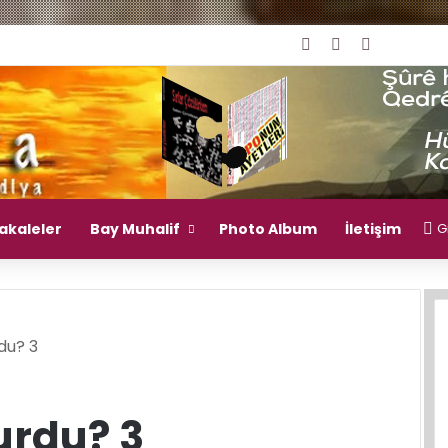
Giriş Yap
Rastgele Mak
Kenar Bö
akaleler
Bay Muhalif
Photo Album
İletişim
Gi
du? 3
urdu? 3