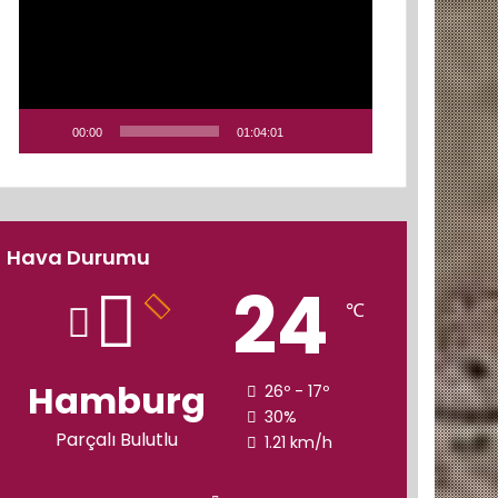
00:00
01:04:01
Hava Durumu
24
℃
Hamburg
26º - 17º
30%
Parçalı Bulutlu
1.21 km/h