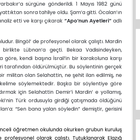
arbakır’a sürgüne gönderildi. 1 Mayıs 1982 günü
yattıktan sonra tahliye oldu. Şam’a gitti. Öcalan’ın
naliz etti ve karşı çıkarak
“Apo’nun Ayetleri”
adlı
dur. Bingöl’ de profesyonel olarak çalıştı. Mardin
 birlikte Lübnan’a geçti. Bekaa Vadisindeyken,
 göre, kendi başına İsrail’in bir karakoluna karşı
leri tarafından öldürülmüştür. Bu söylentinin gerçek
r militan olan Selahattin, ne şehit ilan edilmiş, ne
kelime söylemektedir. Başka bir söylentiye göre
ırmak için Selahattin Demir’i Mardin’ e yollamış,
ki’nin Türk ordusuyla girdiği çatışmada öldüğünü
n’a: “Sen bana yalan söyledin” demiştir, gerisini
unceli öğretmen okulunda okurken grubun kuruluş
e profesyonel olarak çalıştı. Tutuklanarak Elazığ