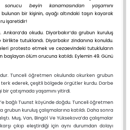
sı sonucu beyin kanamasından yaşamını
bulunan bir kişinin, ayağı altındaki taşın kayarak
u işaretidir!
. Ankara’da okudu. Diyarbakır’da grubun kuruluş
e birlikte tutuklandı. Diyarbakır zindanına konuldu.
celeri protesto etmek ve cezaevindeki tutukluların
in başlayan ölüm orucuna katıldı. Eylemin 49. Günü
dur. Tunceli öğretmen okulunda okurken grubun
 terk ederek, çeşitli bölgede örgütler kurdu. Darbe
ği bir çatışmada yaşamını yitirdi.
öl’e bağlı Tuunst köyünde doğdu. Tunceli öğretmen
a grubun kuruluş çalışmalarına katıldı. Daha sonra
lıştı. Muş, Van, Bingöl Ve Yüksekova’da çalışmalar
karşı çıkıp eleştirdiği için aynı durumdan dolayı