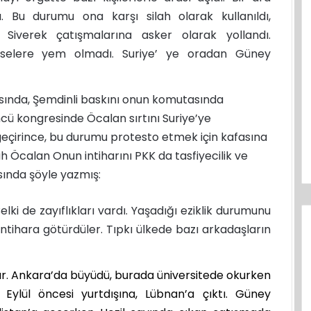
dı. Bu durumu ona karşı silah olarak kullanıldı,
Siverek çatışmalarına asker olarak yollandı.
imselere yem olmadı. Suriye’ ye oradan Güney
asında, Şemdinli baskını onun komutasında
cü kongresinde Öcalan sırtını Suriye’ye
eçirince, bu durumu protesto etmek için kafasına
 Öcalan Onun intiharını PKK da tasfiyecilik ve
asında şöyle yazmış:
lki de zayıflıkları vardı. Yaşadığı eziklik durumunu
intihara götürdüler. Tıpkı ülkede bazı arkadaşların
. Ankara’da büyüdü, burada üniversitede okurken
2 Eylül öncesi yurtdışına, Lübnan’a çıktı. Güney