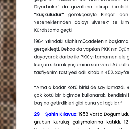
ö
Diyarbakır’ da gözaltına alınıp bırakıl
n
”kuşkuludur”
gerekçesiyle Bingöl’ den 
d
Yeteneklerinden dolayı Siverek’ te k
e
r
Kürdistan’a geçti.
m
1984 Yılındaki silahlı mücadelenin başlam
e
gerçekleşti. Bekaa da yapılan PKK nin üçün
k
dayayarak darbe ile PKK yi tamamen ele g
kurşun sıkarak yaşamına son verdi.Abdullah
tasfiyenim tasfiyesi adlı Kitabın 452. Sayf
“
Ama o kadar kötü birisi de sayılamazdı. Be
çok kötü bir biçimde kullanarak, kendisini 
başına getirdikleri gibi buna yol açtılar.”
29 – Şahin Kılavuz:
1958 Varto Doğumludur
grubun kuruluş çalışmalarına katıldı. 1