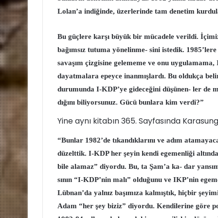
Lolan’a
indiğinde, üzerlerinde tam denetim kurdula
Bu güçlere karşı büyük bir mücadele verildi. İçim
bağımsız tutuma yönelinme- sini istedik. 1985’lere d
savaşım çizgisine gelememe ve onu uygulamama, I
dayatmalara epeyce inanmışlardı. Bu oldukça belir
durumunda I-KDP’ye gideceğini düşünen- ler de mev
dığını biliyorsunuz. Gücü bunlara kim verdi?”
Yine aynı kitabın 365. Sayfasında Karasung
“Bunlar 1982’de tıkandıklarını ve adım atamayacakl
düzelttik. I-KDP her şeyin kendi egemenliği altın
bile alamaz” diyordu. Bu, ta Şam’a ka- dar yansım
sının “I-KDP’nin malı” olduğunu ve IKP’nin egeme
Lübnan’da yalnız başımıza kalmıştık, hiçbir şeyimiz 
Adam “her şey biziz” diyordu. Kendilerine göre po