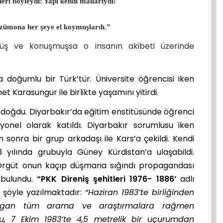
leri böyleydi: Yapı kendi mallarıydı!
özümona her şeye el koymuşlardı.”
müş ve konuşmuşsa o insanın akibeti üzerinde
a doğumlu bir Türk’tür. Üniversite öğrencisi iken
t Karasungur ile birlikte yaşamını yitirdi.
 doğdu. Diyarbakır’da eğitim enstitüsünde öğrenci
yonel olarak katıldı. Diyarbakır sorumlusu iken
sonra bir grup arkadaşı ile Kars’a çekildi. Kendi
3 yılında grubuyla Güney Kürdistan’a ulaşabildi.
Örgüt onun kaçıp düşmana sığındı propagandası
bulundu.
“PKK Direniş şehitleri 1976- 1886’
adlı
 şöyle yazılmaktadır:
“Haziran 1983’te birliğinden
Organ tüm arama ve araştırmalara rağmen
, 7 Ekim 1983’te 4,5 metrelik bir uçurumdan