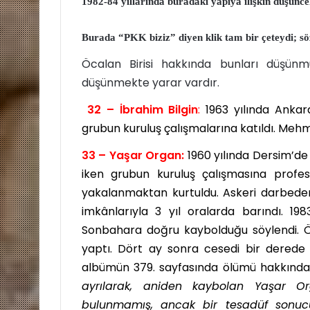
1982-84 yıllarında buradaki yapıya ilişkin düşünce
Burada “PKK biziz” diyen klik tam bir çeteydi; s
Öcalan Birisi hakkında bunları düşün
düşünmekte yarar vardır.
32 – İbrahim Bilgin
:
1963 yılında Ankar
grubun kuruluş çalışmalarına katıldı. Mehme
33 – Yaşar Organ:
1960 yılında Dersim’de
iken grubun kuruluş çalışmasına profes
yakalanmaktan kurtuldu. Askeri darbeden 
imkânlarıyla 3 yıl oralarda barındı. 198
Sonbahara doğru kaybolduğu söylendi. 
yaptı. Dört ay sonra cesedi bir derede 
albümün 379. sayfasında ölümü hakkında
ayrılarak, aniden kaybolan Yaşar 
bulunmamış, ancak bir tesadüf sonucu