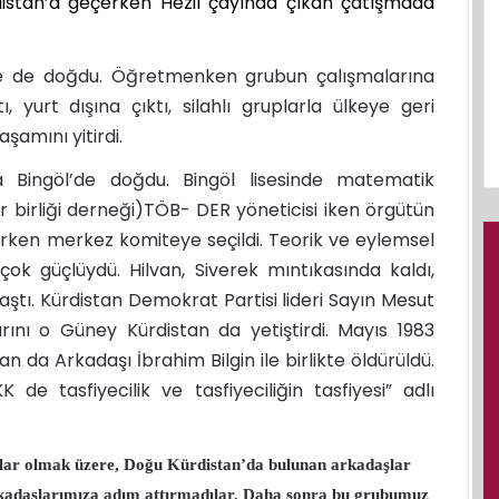
distan’a geçerken Hezil çayında çıkan çatışmada
e de doğdu. Öğretmenken grubun çalışmalarına
ı, yurt dışına çıktı, silahlı gruplarla ülkeye geri
amını yitirdi.
a Bingöl’de doğdu. Bingöl lisesinde matematik
 birliği derneği)TÖB- DER yöneticisi iken örgütün
lurken merkez komiteye seçildi. Teorik ve eylemsel
i çok güçlüydü. Hilvan, Siverek mıntıkasında kaldı,
ştı. Kürdistan Demokrat Partisi lideri Sayın Mesut
plarını o Güney Kürdistan da yetiştirdi. Mayıs 1983
n da Arkadaşı İbrahim Bilgin ile birlikte öldürüldü.
e tasfiyecilik ve tasfiyeciliğin tasfiyesi” adlı
lar olmak üzere, Doğu Kürdistan’da bulunan arkadaşlar
arkadaşlarımıza adım attırmadılar. Daha sonra bu grubumuz