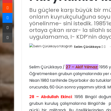
Reddit
Bu güçlere karşı büyük bir müc
Messenger
onların kuyrukçuluğuna soyu
yönelinme- sini istedik. 1985’
E-Posta ile paylaş
ortaya çıkan ısrar- la silahl
Yazdır
uygulamama, I- KDP’nin day
Selim Çürükkaya
F
B
o
i
l
r
l
e
Selim Çürükkaya /
27 – Akif Yılmaz:
1956 y
o
-
Öğretmenken grubun çalışmalarında yer ald
w
p
Nisan 1980 tarihinde Diyarbakır da tutukla
o
o
orucunda, 60 Gün sonra yaşamını yitirdi. 
n
s
X
t
28 – Abdullah Ekinci
:
1956 Bingöl doğumlu
a
grubun kuruluş çalışmalarına Bingöl’de pr
g
güçlü bir militandı. Bu özelliklerinden do