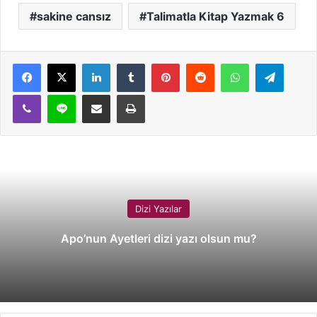
sakine cansız
Talimatla Kitap Yazmak 6
LinkedIn
Tumblr
Pinterest
Reddit
WhatsApp
Telegram
Viber
Line
E-Posta ile paylaş
Yazdır
Dizi Yazılar
Apo’nun Ayetleri dizi yazı olsun mu?