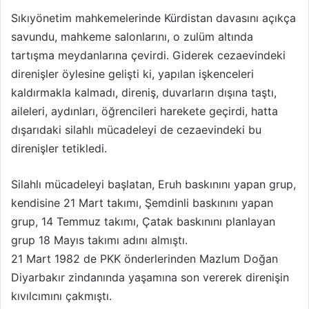
ö
Sıkıyönetim mahkemelerinde Kürdistan davasını açıkça
n
savundu, mahkeme salonlarını, o zulüm altında
d
tartışma meydanlarına çevirdi. Giderek cezaevindeki
e
r
direnişler öylesine gelişti ki, yapılan işkenceleri
m
kaldırmakla kalmadı, direniş, duvarların dışına taştı,
e
aileleri, aydınları, öğrencileri harekete geçirdi, hatta
k
dışarıdaki silahlı mücadeleyi de cezaevindeki bu
direnişler tetikledi.
Silahlı mücadeleyi başlatan, Eruh baskınını yapan grup,
kendisine 21 Mart takımı, Şemdinli baskınını yapan
grup, 14 Temmuz takımı, Çatak baskınını planlayan
grup 18 Mayıs takımı adını almıştı.
21 Mart 1982 de PKK önderlerinden Mazlum Doğan
Diyarbakır zindanında yaşamına son vererek direnişin
kıvılcımını çakmıştı.