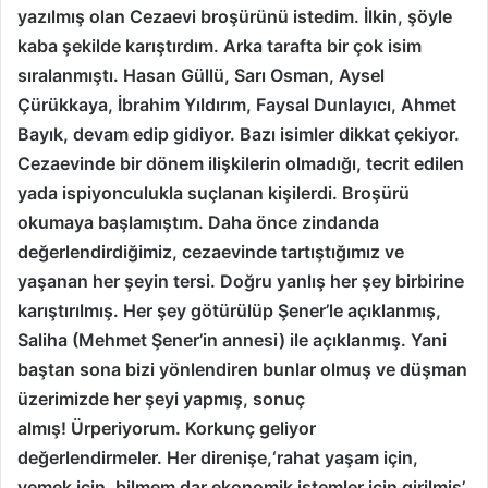
yazılmış olan Cezaevi broşürünü istedim.
İlkin, şöyle
kaba şekilde karıştırdım.
Arka tarafta bir çok isim
sıralanmıştı. Hasan Güllü, Sarı Osman, Aysel
Çürükkaya, İbrahim Yıldırım, Faysal Dunlayıcı, Ahmet
Bayık, devam edip gidiyor.
Bazı isimler dikkat çekiyor.
Cezaevinde bir dönem ilişkilerin olmadığı, tecrit edilen
yada ispiyonculukla suçlanan kişilerdi.
Broşürü
okumaya başlamıştım.
Daha önce zindanda
değerlendirdiğimiz, cezaevinde tartıştığımız ve
yaşanan her şeyin tersi.
Doğru yanlış her şey birbirine
karıştırılmış.
Her şey götürülüp Şener’le açıklanmış,
Saliha (Mehmet Şener’in annesi) ile açıklanmış.
Yani
baştan sona bizi yönlendiren bunlar olmuş ve düşman
üzerimizde her şeyi yapmış, sonuç
almış!
Ürperiyorum.
Korkunç geliyor
değerlendirmeler.
Her direnişe,‘rahat yaşam için,
yemek için, bilmem dar ekonomik istemler için girilmiş’