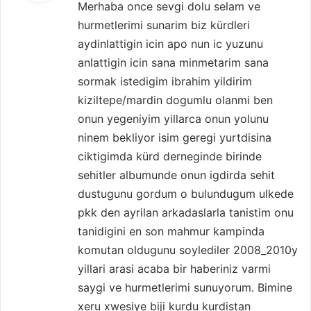
Merhaba once sevgi dolu selam ve
i
hurmetlerimi sunarim biz kürdleri
k
aydinlattigin icin apo nun ic yuzunu
i
anlattigin icin sana minmetarim sana
:
sormak istedigim ibrahim yildirim
kiziltepe/mardin dogumlu olanmi ben
onun yegeniyim yillarca onun yolunu
ninem bekliyor isim geregi yurtdisina
ciktigimda kürd derneginde birinde
sehitler albumunde onun igdirda sehit
dustugunu gordum o bulundugum ulkede
pkk den ayrilan arkadaslarla tanistim onu
tanidigini en son mahmur kampinda
komutan oldugunu soylediler 2008_2010y
yillari arasi acaba bir haberiniz varmi
saygi ve hurmetlerimi sunuyorum. Bimine
xeru xwesiye biji kurdu kurdistan