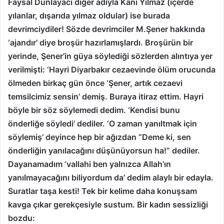
Faysal Dunlayacı diğer adıyla Kani Yılmaz (içerde
yılanlar, dışarıda yılmaz oldular) ise burada
devrimciydiler! Sözde devrimciler M.Şener hakkında
‘ajandır’ diye broşür hazırlamışlardı. Broşürün bir
yerinde, Şener’in güya söylediği sözlerden alıntıya yer
verilmişti: ‘Hayri Diyarbakır cezaevinde ölüm orucunda
ölmeden birkaç gün önce ‘Şener, artık cezaevi
temsilcimiz sensin’ demiş. Buraya itiraz ettim. Hayri
böyle bir söz söylemedi dedim. ‘Kendisi bunu
önderliğe söyledi’ dediler. ‘O zaman yanıltmak için
söylemiş’ deyince hep bir ağızdan “Deme ki, sen
önderliğin yanılacağını düşünüyorsun ha!” dediler.
Dayanamadım ‘vallahi ben yalnızca Allah’ın
yanılmayacağını biliyordum da’ dedim alaylı bir edayla.
Suratlar taşa kesti! Tek bir kelime daha konuşsam
kavga çıkar gerekçesiyle sustum. Bir kadın sessizliği
bozdu: