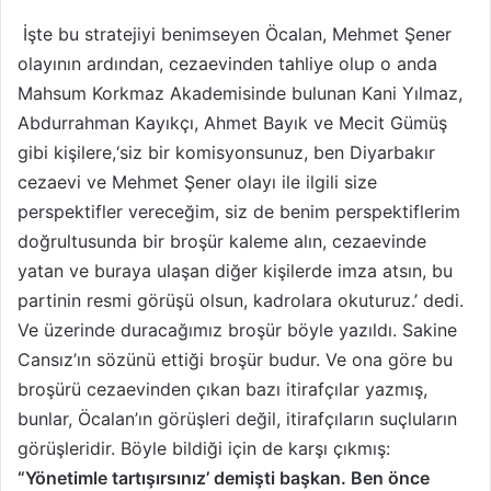
İşte bu stratejiyi benimseyen Öcalan, Mehmet Şener
olayının ardından, cezaevinden tahliye olup o anda
Mahsum Korkmaz Akademisinde bulunan Kani Yılmaz,
Abdurrahman Kayıkçı, Ahmet Bayık ve Mecit Gümüş
gibi kişilere,‘siz bir komisyonsunuz, ben Diyarbakır
cezaevi ve Mehmet Şener olayı ile ilgili size
perspektifler vereceğim, siz de benim perspektiflerim
doğrultusunda bir broşür kaleme alın, cezaevinde
yatan ve buraya ulaşan diğer kişilerde imza atsın, bu
partinin resmi görüşü olsun, kadrolara okuturuz.’ dedi.
Ve üzerinde duracağımız broşür böyle yazıldı. Sakine
Cansız’ın sözünü ettiği broşür budur. Ve ona göre bu
broşürü cezaevinden çıkan bazı itirafçılar yazmış,
bunlar, Öcalan’ın görüşleri değil, itirafçıların suçluların
görüşleridir. Böyle bildiği için de karşı çıkmış:
“Yönetimle tartışırsınız’ demişti başkan.
Ben önce