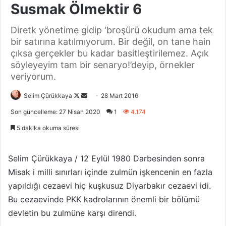
Susmak Ölmektir 6
Diretk yönetime gidip ‘broşürü okudum ama tek
bir satırına katılmıyorum. Bir değil, on tane hain
çıksa gerçekler bu kadar basitleştirilemez. Açık
söyleyeyim tam bir senaryo!’deyip, örnekler
veriyorum.
Selim Çürükkaya
F
B
28 Mart 2016
o
i
Son güncelleme: 27 Nisan 2020
1
4.174
l
r
5 dakika okuma süresi
l
e
o
-
w
p
Selim Çürükkaya / 12 Eylül 1980 Darbesinden sonra
o
o
Misak i milli sınırları içinde zulmün işkencenin en fazla
n
s
yapıldığı cezaevi hiç kuşkusuz Diyarbakır cezaevi idi.
X
t
Bu cezaevinde PKK kadrolarının önemli bir bölümü
a
devletin bu zulmüne karşı direndi.
g