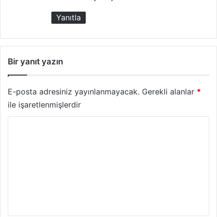
Yanıtla
Bir yanıt yazın
E-posta adresiniz yayınlanmayacak.
Gerekli alanlar
*
ile işaretlenmişlerdir
Y
o
r
u
m
*