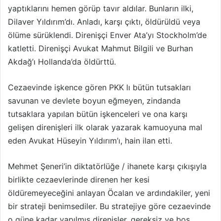
yaptıklarını hemen görüp tavır aldılar. Bunların ilki,
Dilaver Yıldırım’dı. Anladı, karşı çıktı, öldürüldü veya
ölüme sürüklendi. Direnişçi Enver Ata’yı Stockholm’de
katletti. Direnişçi Avukat Mahmut Bilgili ve Burhan
Akdağ’ı Hollanda’da öldürttü.
Cezaevinde işkence gören PKK lı bütün tutsakları
savunan ve devlete boyun eğmeyen, zindanda
tutsaklara yapılan bütün işkenceleri ve ona karşı
gelişen direnişleri ilk olarak yazarak kamuoyuna mal
eden Avukat Hüseyin Yıldırım’ı, hain ilan etti.
Mehmet Şeneri’in diktatörlüğe / ihanete karşı çıkışıyla
birlikte cezaevlerinde direnen her kesi
öldüremeyeceğini anlayan Öcalan ve ardındakiler, yeni
bir strateji benimsediler. Bu stratejiye göre cezaevinde
o güne kadar yapılmış direnişler, gereksiz ve boş