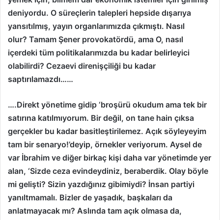
deniyordu.
O süreçlerin talepleri hepside dışarıya
yansıtılmış, yayın organlarımızda çıkmıştı.
Nasıl
olur?
Tamam Şener provokatördü, ama O, nasıl
içerdeki tüm politikalarımızda bu kadar belirleyici
olabilirdi?
Cezaevi direnişçiliği bu kadar
saptırılamazdı……
….Direkt yönetime gidip ‘broşürü okudum ama tek bir
satırına katılmıyorum.
Bir değil, on tane hain çıksa
gerçekler bu kadar basitleştirilemez.
Açık söyleyeyim
tam bir senaryo!’deyip, örnekler veriyorum.
Aysel de
var İbrahim ve diğer birkaç kişi daha var yönetimde yer
alan, ‘Sizde ceza evindeydiniz, beraberdik. Olay böyle
mi gelişti?
Sizin yazdığınız gibimiydi?
İnsan partiyi
yanıltmamalı.
Bizler de yaşadık, başkaları da
anlatmayacak mı?
Aslında tam açık olmasa da,