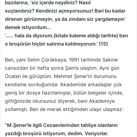
bazılarına, ‘siz içerde neydiniz?
Nasıl
suçlandınız?
Kendinizi açmıyorsunuz!
Bari bu kadar
direnen görünmeyin, ya da zindanı siz yargılamayın’
demek istiyordum…
‘…… hala da diyorum,(kitabı kaleme aldığı tarihte) ben
o broşürün hiçbir satırına katılmıyorum.’ (15)
Ben, yani Selim Çürükkaya, 1991 tarihinde Sakine
cansızdan bir hafta sonra Şam’a ulaştım. Ayni gün
Öcalan ile görüştüm. Mehmet Şener’in durumunu
kendisine sorduğumda: ‘Akademide arkadaşlar çok
geniş bir dosya hazırlamışlar, bütün belgeler içinde,
gittiğinizde okursunuz diyerek, beni Akademiye
yollamıştı. Ben de merak ettiğimden ulaşır ulaşmaz:
“M.Şener’le ilgili Cezaevlerinden tahliye olanların
yazdığı broşürü istiyorum, dedim. Veriyorlar.